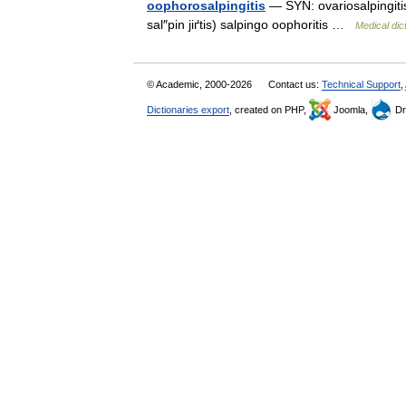
oophorosalpingitis
— SYN: ovariosalpingitis.
sal″pin jiґtis) salpingo oophoritis …
Medical dic
© Academic, 2000-2026
Contact us:
Technical Support
,
Dictionaries export
, created on PHP,
Joomla,
Dr