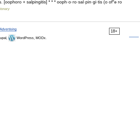
 [oophoro + salpingitis] * * * ooph·o·ro·sal·pin·gi·tis (o of″ə ro
tionary
Advertising
18+
upal,
WordPress, MODx.