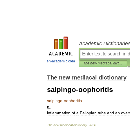
Academic Dictionarie
en-academic.com
The new mediacal dictionary
The new mediacal dictionary
salpingo-oophoritis
salpingo
-
oophoritis
n
.
inflammation
of
a
Fallopian
tube
and
an
ovar
The
new
mediacal
dictionary
.
2014
.