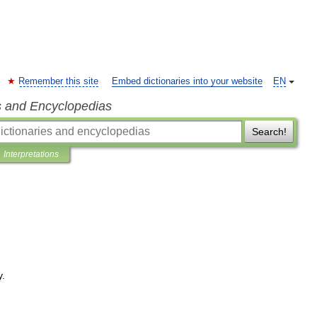
Remember this site
Embed dictionaries into your website
EN
s and Encyclopedias
Search!
Interpretations
y
.