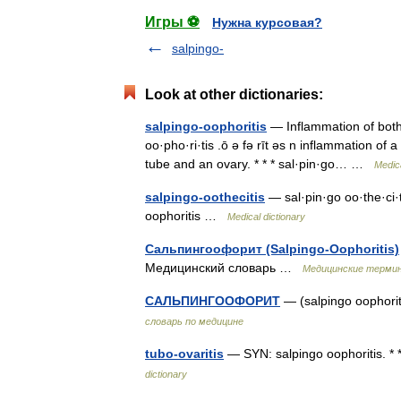
Игры ⚽
Нужна курсовая?
salpingo-
Look at other dictionaries:
salpingo-oophoritis
— Inflammation of both f
oo·pho·ri·tis .ō ə fə rīt əs n inflammation of 
tube and an ovary. * * * sal·pin·go… …
Medica
salpingo-oothecitis
— sal·pin·go oo·the·ci·ti
oophoritis …
Medical dictionary
Сальпингоофорит (Salpingo-Oophoritis)
Медицинский словарь …
Медицинские терми
САЛЬПИНГООФОРИТ
— (salpingo oophor
словарь по медицине
tubo-ovaritis
— SYN: salpingo oophoritis. * *
dictionary