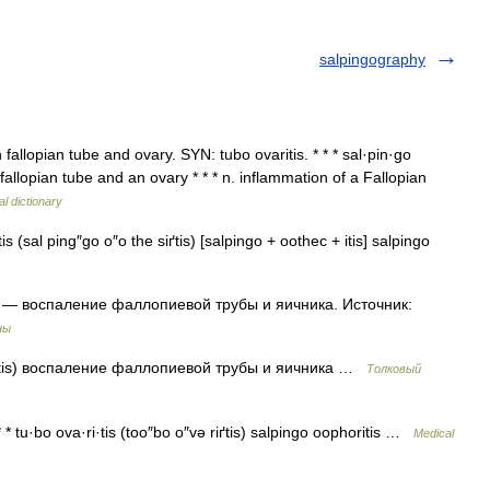
salpingography
allopian tube and ovary. SYN: tubo ovaritis. * * * sal·pin·go
a fallopian tube and an ovary * * * n. inflammation of a Fallopian
l dictionary
s (sal ping″go o″o the siґtis) [salpingo + oothec + itis] salpingo
— воспаление фаллопиевой трубы и яичника. Источник:
ны
itis) воспаление фаллопиевой трубы и яичника …
Толковый
 * tu·bo ova·ri·tis (too″bo o″və riґtis) salpingo oophoritis …
Medical